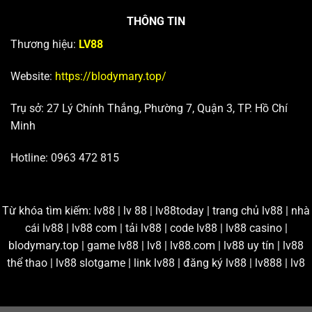
Lời kết
THÔNG TIN
Đá gà LV88
xây dựng hệ thống thi đấu hướng đến sự ổn
Thương hiệu:
LV88
định và tốc độ, phù hợp xu hướng vào kèo căng nhịp. Nhờ
đa dạng loại hình, hội viên có thể dễ dàng chọn trận đấu
Website:
https://blodymary.top/
hợp phong cách và chiến thuật nâng cao cơ hội thắng.
Trụ sở:
27 Lý Chính Thắng, Phường 7, Quận 3, TP. Hồ Chí
Xem thêm:
Nổ Hũ LV88 – Trải Nghiệm
Minh
Jackpot Theo Mô Hình Tích Lũy
Hotline:
0963 472 815
Từ khóa tìm kiếm: lv88 | lv 88 | lv88today | trang chủ lv88 | nhà
cái lv88 | lv88 com | tải lv88 | code lv88 | lv88 casino |
blodymary.top | game lv88 | lv8 | lv88.com | lv88 uy tín | lv88
thể thao | lv88 slotgame | link lv88 | đăng ký lv88 | lv888 | lv8