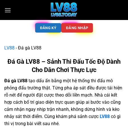
ĐĂNG KÝ
ĐĂNG NHẬP
LV88
-
Đá gà LV88
Đá Gà LV88 – Sảnh Thi Đấu Tốc Độ Dành
Cho Dân Chơi Thực Lực
Đá gà LV88
tạo dấu ấn bằng một hệ thống thi đấu mô
phỏng đấu trường thật. Từng pha áp sát đều được tái hiện
rõ nét để người đặt cược theo dõi liền mạch. Nhà cái kết
hợp cách bố trí giao diện trực quan giúp ai bước vào cũng
cảm nhận ngay nhịp trận nhanh, không dừng hình và kèo
nhảy sát thời điểm. Cùng khám phá sảnh cược
LV88
có gì
thì vị trong bài viết sau nhé.