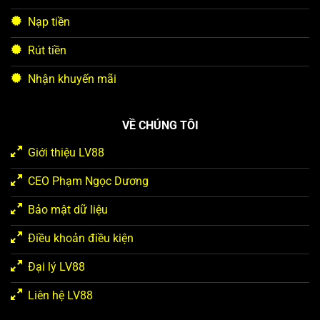
Nạp tiền
Lịch thi đấu dày đặc mỗi ngày
Rút tiền
Sảnh game
đá gà LV88
bố trí lịch thi đấu xuyên suốt từ
sáng đến tối. Việc luôn có trận mới giúp người chơi không
Nhận khuyến mãi
cần chờ đợi lâu, phù hợp cho cả lượt xem ngắn hoặc theo
dõi dài hạn.
VỀ CHÚNG TÔI
Giới thiệu LV88
CEO Phạm Ngọc Dương
Bảo mật dữ liệu
Điều khoản điều kiện
Đại lý LV88
Những ưu điểm và lợi thế dành cho người chơi đá gà LV88
Liên hệ LV88