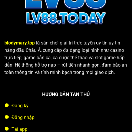
Bạch
O/U thời
Tài xỉu thời lượng giao
Dễ dự đoán theo phong
gian
đấu
cách gà
Đá trước
Phụ thuộc phản xạ và tốc
Cược gà ra đòn trước
thắng
độ
Đá sau
Cược gà phản đòn
Tỷ lệ cao hơn vì khó đoán
thắng
blodymary.top
là sân chơi giải trí trực tuyến uy tín uy tín
hàng đầu Châu Á, cung cấp đa dạng loại hình như casino
Hệ thống live sắc nét chuẩn trường gà quốc tế
trực tiếp, game bắn cá, cá cược thể thao và slot game hấp
Nhà cái sử dụng công nghệ và ánh sáng tối ưu để hình ảnh
dẫn. Hệ thống hỗ trợ nạp – rút tiền nhanh gọn, đảm bảo an
trận luôn rõ ràng, ngay cả lúc chiến kê xoay hướng liên tục.
toàn thông tin và tính minh bạch trong mọi giao dịch.
Chất lượng live ổn định giúp nắm bắt mọi đòn đánh, tránh
bỏ lỡ khoảnh khắc quan trọng.
HƯỚNG DẪN TÂN THỦ
Bộ lọc trận đấu theo phong cách riêng
Đăng ký
Trang game cho phép lựa chọn trận theo trọng lượng,
trường đấu hoặc lối đá, giúp người vào kèo giữ được nhịp
Đăng nhập
theo phong cách cá nhân. Tính năng này rút ngắn thời gian
Tải app
tìm trận và cải thiện tính chủ động.